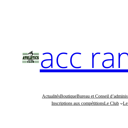
Aller
au
contenu
acc ra
Actualités
Boutique
Bureau et Conseil d’adminis
Inscriptions aux compétitions
Le Club
Le