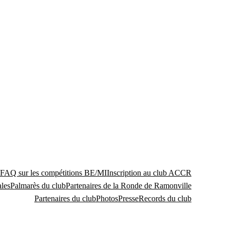
FAQ sur les compétitions BE/MI
Inscription au club ACCR
les
Palmarès du club
Partenaires de la Ronde de Ramonville
Partenaires du club
Photos
Presse
Records du club