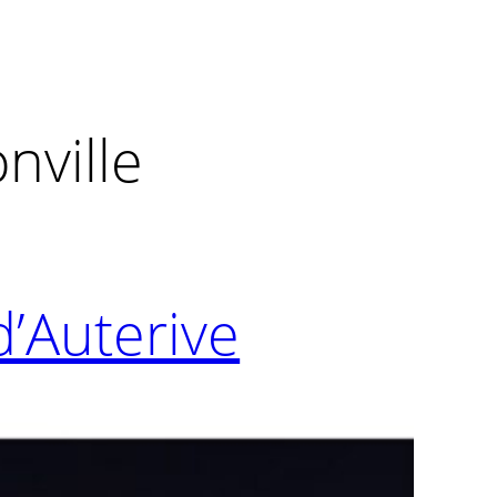
nville
d’Auterive