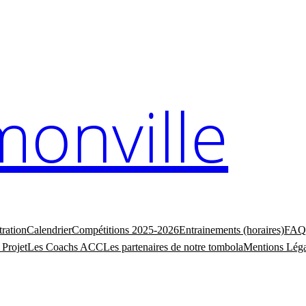
monville
tration
Calendrier
Compétitions 2025-2026
Entrainements (horaires)
FAQ
 Projet
Les Coachs ACC
Les partenaires de notre tombola
Mentions Léga