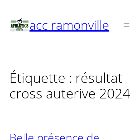
Aller
au
acc ramonville
contenu
Étiquette :
résultat
cross auterive 2024
Belle présence de