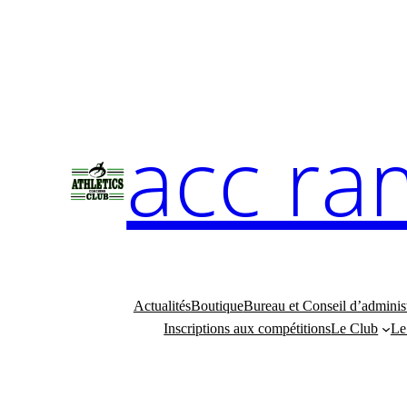
Aller
au
contenu
acc ra
Actualités
Boutique
Bureau et Conseil d’adminis
Inscriptions aux compétitions
Le Club
Le