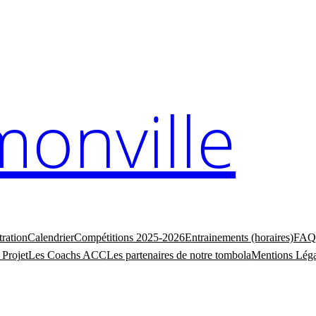
monville
tration
Calendrier
Compétitions 2025-2026
Entrainements (horaires)
FAQ
 Projet
Les Coachs ACC
Les partenaires de notre tombola
Mentions Léga