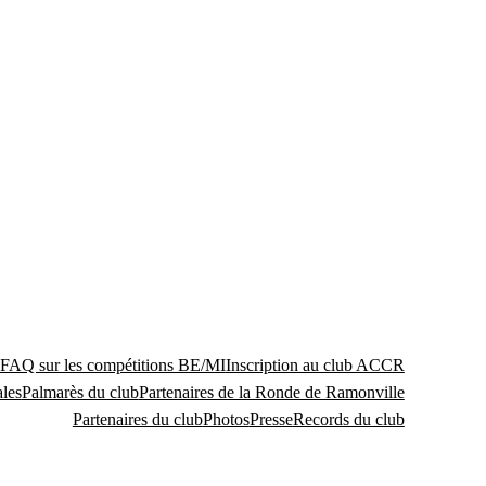
FAQ sur les compétitions BE/MI
Inscription au club ACCR
les
Palmarès du club
Partenaires de la Ronde de Ramonville
Partenaires du club
Photos
Presse
Records du club