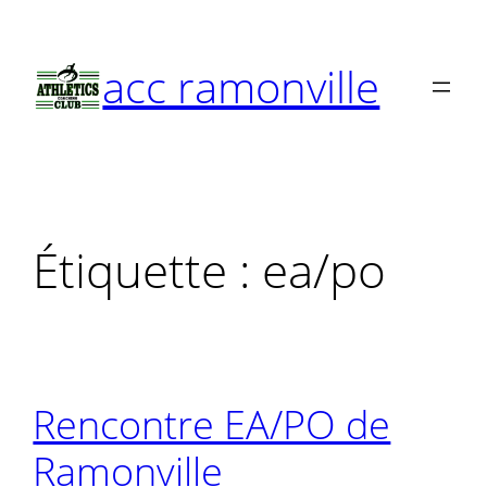
Aller
au
acc ramonville
contenu
Étiquette :
ea/po
Rencontre EA/PO de
Ramonville