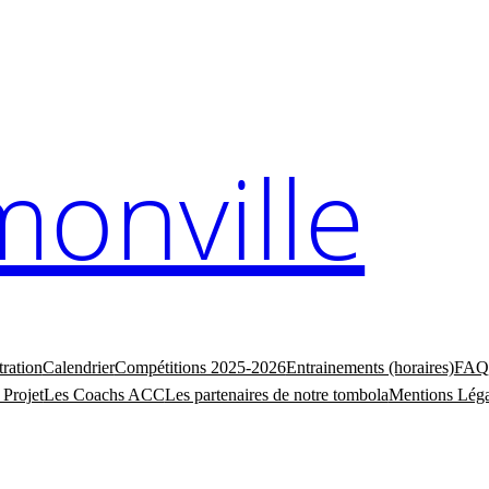
monville
tration
Calendrier
Compétitions 2025-2026
Entrainements (horaires)
FAQ
 Projet
Les Coachs ACC
Les partenaires de notre tombola
Mentions Léga