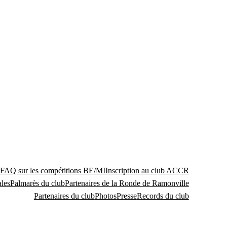
FAQ sur les compétitions BE/MI
Inscription au club ACCR
les
Palmarès du club
Partenaires de la Ronde de Ramonville
Partenaires du club
Photos
Presse
Records du club