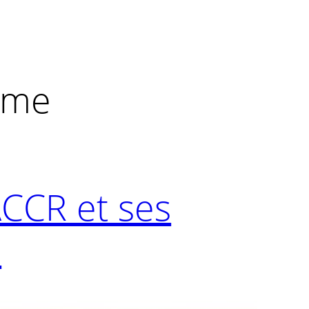
isme
CCR et ses
!