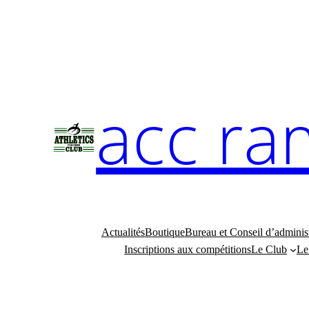
Aller
au
contenu
acc ra
Actualités
Boutique
Bureau et Conseil d’adminis
Inscriptions aux compétitions
Le Club
Le