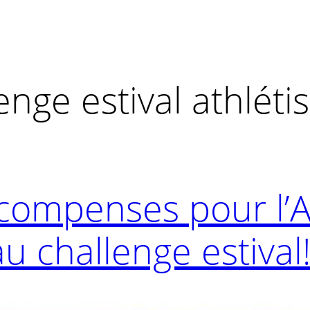
enge estival athlét
écompenses pour l’A
u challenge estival