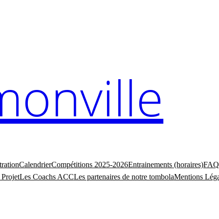
monville
tration
Calendrier
Compétitions 2025-2026
Entrainements (horaires)
FAQ
 Projet
Les Coachs ACC
Les partenaires de notre tombola
Mentions Léga