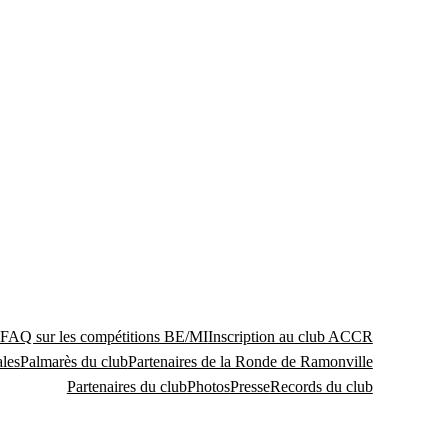
FAQ sur les compétitions BE/MI
Inscription au club ACCR
les
Palmarès du club
Partenaires de la Ronde de Ramonville
Partenaires du club
Photos
Presse
Records du club