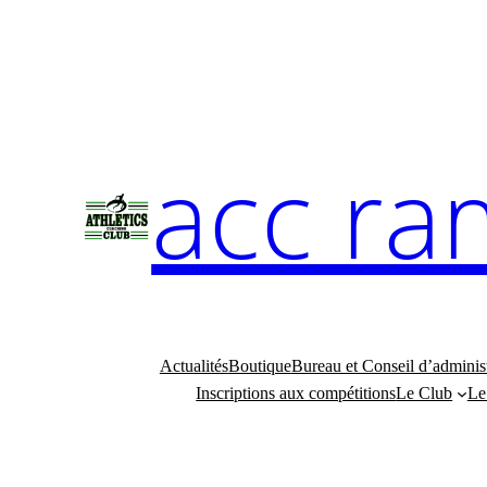
Aller
au
contenu
acc ra
Actualités
Boutique
Bureau et Conseil d’adminis
Inscriptions aux compétitions
Le Club
Le