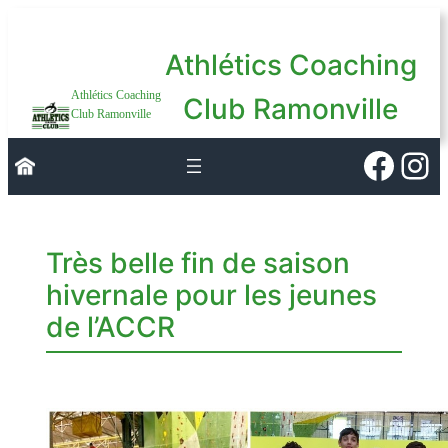
Aller
au
Athlétics Coaching
contenu
Athlétics Coaching
Club Ramonville
Club Ramonville
Faceb
Ins
Très belle fin de saison
hivernale pour les jeunes
de l’ACCR