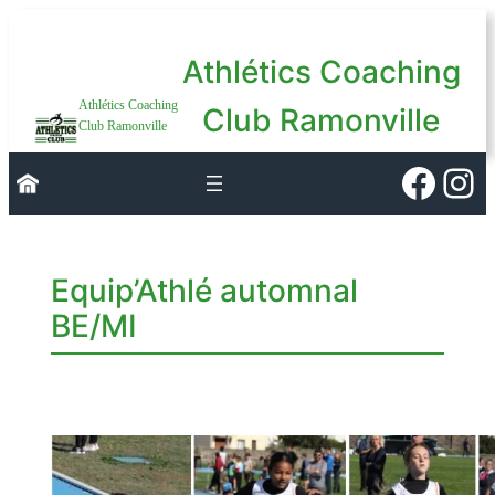
Aller
au
Athlétics Coaching
contenu
Athlétics Coaching
Club Ramonville
Club Ramonville
Faceb
Ins
Equip’Athlé automnal
BE/MI