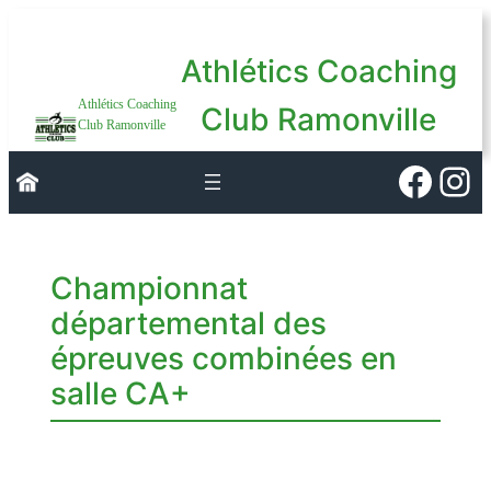
Aller
au
Athlétics Coaching
contenu
Athlétics Coaching
Club Ramonville
Club Ramonville
Faceb
Ins
Championnat
départemental des
épreuves combinées en
salle CA+