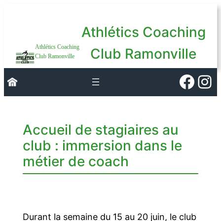
Aller
au
Athlétics Coaching
contenu
Athlétics Coaching
Club Ramonville
Club Ramonville
Faceb
Ins
Accueil de stagiaires au
club : immersion dans le
métier de coach
Durant la semaine du 15 au 20 juin, le club