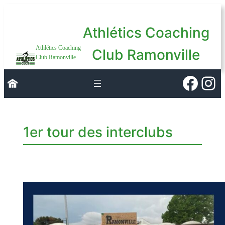
Aller
au
Athlétics Coaching
contenu
Athlétics Coaching
Club Ramonville
Club Ramonville
Faceb
Ins
1er tour des interclubs