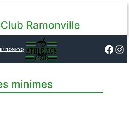
 Club Ramonville
Faceb
Ins
IPTION
FAQ
ues minimes