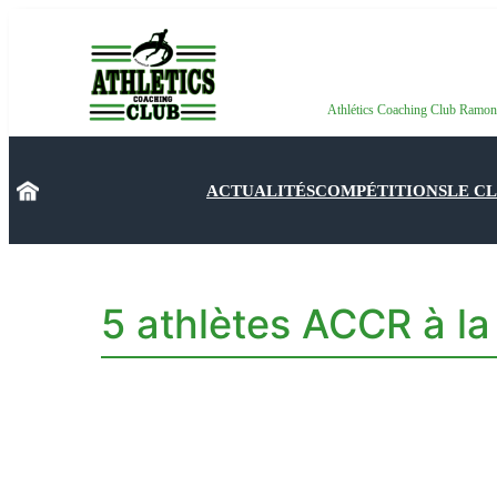
Aller
au
contenu
Athlétics Coaching Club Ramon
ACTUALITÉS
COMPÉTITIONS
LE C
5 athlètes ACCR à l