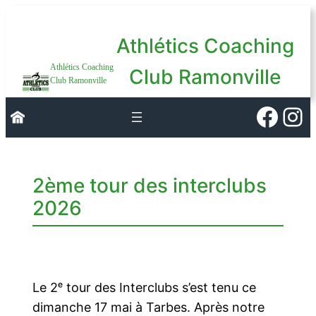
Aller
au
Athlétics Coaching
contenu
Athlétics Coaching
Club Ramonville
Club Ramonville
Faceb
Ins
2ème tour des interclubs
2026
Le 2ᵉ tour des Interclubs s’est tenu ce
dimanche 17 mai à Tarbes. Après notre